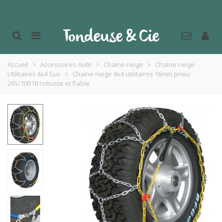
Accueil
>
Accessoires Auto
>
Chaine neige
>
Chaine neige
Utilitaires 4x4 Suv
>
Chaine neige 4x4 utilitaires 16mm pneu
265/70R18 robuste et fiable