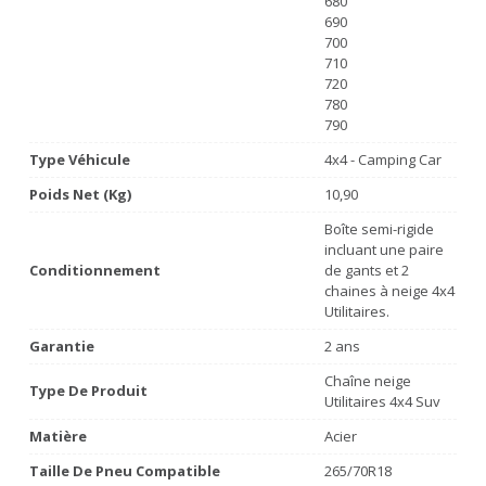
680
690
700
710
720
780
790
Type Véhicule
4x4 - Camping Car
Poids Net (Kg)
10,90
Boîte semi-rigide
incluant une paire
Conditionnement
de gants et 2
chaines à neige 4x4
Utilitaires.
Garantie
2 ans
Chaîne neige
Type De Produit
Utilitaires 4x4 Suv
Matière
Acier
Taille De Pneu Compatible
265/70R18