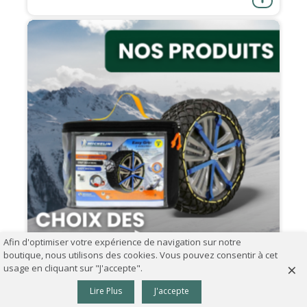
Afin d'optimiser votre expérience de navigation sur notre
boutique, nous utilisons des cookies. Vous pouvez consentir à cet
×
usage en cliquant sur "J'accepte".
0
07.09.2024
Lire Plus
J'accepte
Panier
Haut
Comment choisir ses chaînes à neige ?