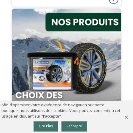
Afin d'optimiser votre expérience de navigation sur notre
boutique, nous utilisons des cookies. Vous pouvez consentir à cet
×
usage en cliquant sur "J'accepte".
0
07.09.2024
Lire Plus
J'accepte
Panier
Haut
Comment choisir ses chaînes à neige ?