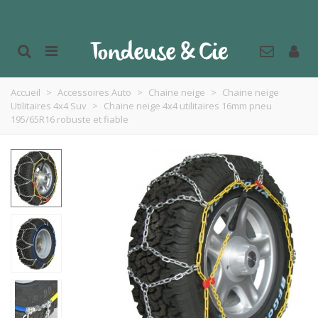
Accueil
>
Accessoires Auto
>
Chaine neige
>
Chaine neige
Utilitaires 4x4 Suv
>
Chaine neige 4x4 utilitaires 16mm pneu
195/65R16 robuste et fiable