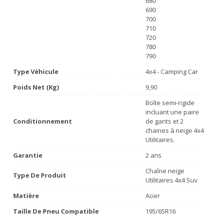
680
690
700
710
720
780
790
Type Véhicule
4x4 - Camping Car
Poids Net (Kg)
9,90
Boîte semi-rigide
incluant une paire
Conditionnement
de gants et 2
chaines à neige 4x4
Utilitaires.
Garantie
2 ans
Chaîne neige
Type De Produit
Utilitaires 4x4 Suv
Matière
Acier
Taille De Pneu Compatible
195/65R16