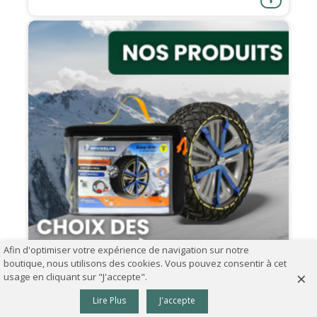
Afin d'optimiser votre expérience de navigation sur notre
boutique, nous utilisons des cookies. Vous pouvez consentir à cet
×
usage en cliquant sur "J'accepte".
0
07.09.2024
Lire Plus
J'accepte
Panier
Haut
Comment choisir ses chaînes à neige ?