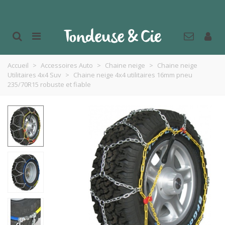
Accueil
>
Accessoires Auto
>
Chaine neige
>
Chaine neige
Utilitaires 4x4 Suv
>
Chaine neige 4x4 utilitaires 16mm pneu
235/70R15 robuste et fiable