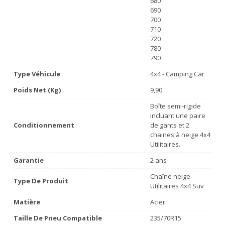
680
690
700
710
720
780
790
Type Véhicule
4x4 - Camping Car
Poids Net (Kg)
9,90
Boîte semi-rigide
incluant une paire
Conditionnement
de gants et 2
chaines à neige 4x4
Utilitaires.
Garantie
2 ans
Chaîne neige
Type De Produit
Utilitaires 4x4 Suv
Matière
Acier
Taille De Pneu Compatible
235/70R15