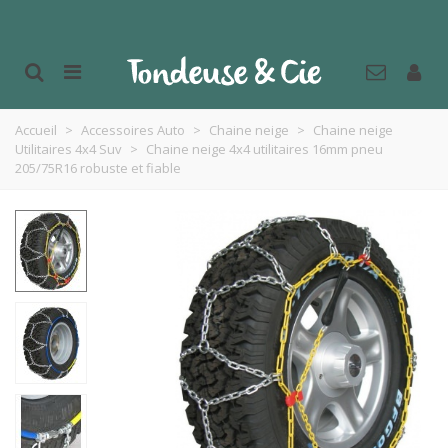
Accueil
>
Accessoires Auto
>
Chaine neige
>
Chaine neige
Utilitaires 4x4 Suv
>
Chaine neige 4x4 utilitaires 16mm pneu
205/75R16 robuste et fiable