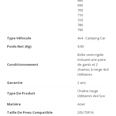
680
690
700
710
720
780
790
Type Véhicule
4x4 - Camping Car
Poids Net (Kg)
9,90
Boîte semi-rigide
incluant une paire
Conditionnement
de gants et 2
chaines à neige 4x4
Utilitaires.
Garantie
2 ans
Chaîne neige
Type De Produit
Utilitaires 4x4 Suv
Matière
Acier
Taille De Pneu Compatible
205/75R16