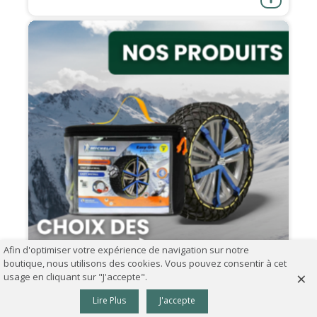
Afin d'optimiser votre expérience de navigation sur notre
boutique, nous utilisons des cookies. Vous pouvez consentir à cet
×
usage en cliquant sur "J'accepte".
0
07.09.2024
Lire Plus
J'accepte
Panier
Haut
Comment choisir ses chaînes à neige ?