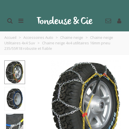
Accueil
>
Accessoires Auto
>
Chaine neige
>
Chaine neige
Utilitaires 4x4 Suv
>
Chaine neige 4x4 utilitaires 16mm pneu
235/55R18 robuste et fiable