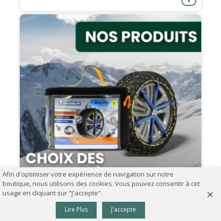
Afin d'optimiser votre expérience de navigation sur notre
boutique, nous utilisons des cookies. Vous pouvez consentir à cet
×
usage en cliquant sur "J'accepte".
0
07.09.2024
Lire Plus
J'accepte
Panier
Haut
Comment choisir ses chaînes à neige ?