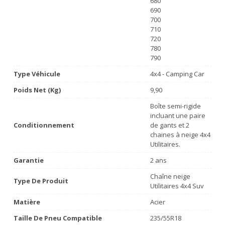
680
690
700
710
720
780
790
Type Véhicule
4x4 - Camping Car
Poids Net (Kg)
9,90
Boîte semi-rigide
incluant une paire
Conditionnement
de gants et 2
chaines à neige 4x4
Utilitaires.
Garantie
2 ans
Chaîne neige
Type De Produit
Utilitaires 4x4 Suv
Matière
Acier
Taille De Pneu Compatible
235/55R18