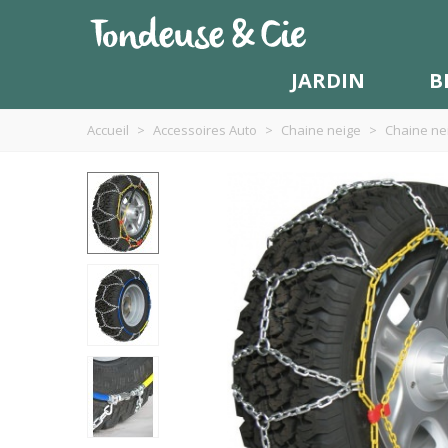
JARDIN
B
Accueil
>
Accessoires Auto
>
Chaine neige
>
Chaine nei