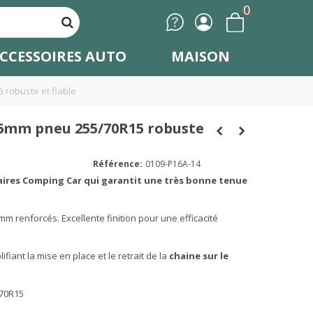
0
CCESSOIRES AUTO
MAISON
 robuste et fiable
 16mm pneu 255/70R15 robuste
Référence:
0109-P16A-14
taires Comping Car qui garantit une très bonne tenue
m renforcés. Excellente finition pour une efficacité
ifiant la mise en place et le retrait de la
chaine sur le
70R15