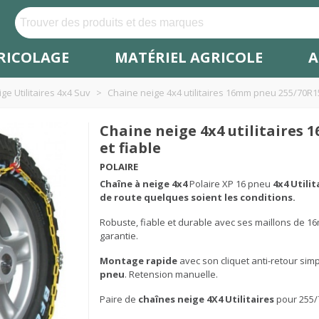
RICOLAGE
MATÉRIEL AGRICOLE
A
ge Utilitaires 4x4 Suv
>
Chaine neige 4x4 utilitaires 16mm pneu 255/70R15
Chaine neige 4x4 utilitaires
et fiable
POLAIRE
Chaîne à neige
4x4
Polaire XP 16 pneu
4x4 Utili
de route quelques soient les conditions.
Robuste, fiable et durable avec ses maillons de 16m
garantie.
Montage rapide
avec son cliquet anti-retour simpl
pneu
. Retension manuelle.
Paire de
chaînes neige 4X4 Utilitaires
pour 255/