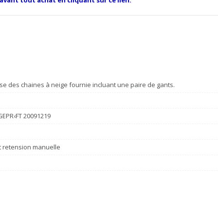
se des chaines à neige fournie incluant une paire de gants.
 GEPR‹FT 20091219
et retension manuelle