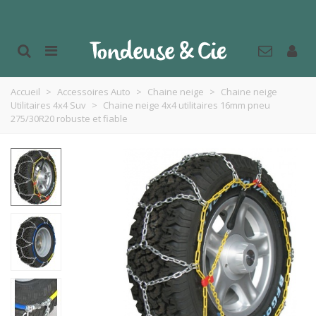
Accueil
>
Accessoires Auto
>
Chaine neige
>
Chaine neige
Utilitaires 4x4 Suv
>
Chaine neige 4x4 utilitaires 16mm pneu
275/30R20 robuste et fiable