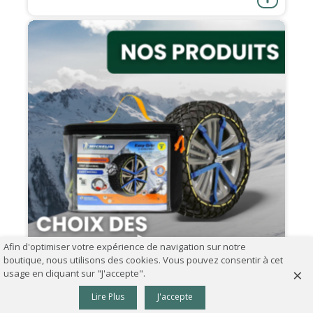
Afin d'optimiser votre expérience de navigation sur notre
boutique, nous utilisons des cookies. Vous pouvez consentir à cet
×
usage en cliquant sur "J'accepte".
0
07.09.2024
Lire Plus
J'accepte
Panier
Haut
Comment choisir ses chaînes à neige ?