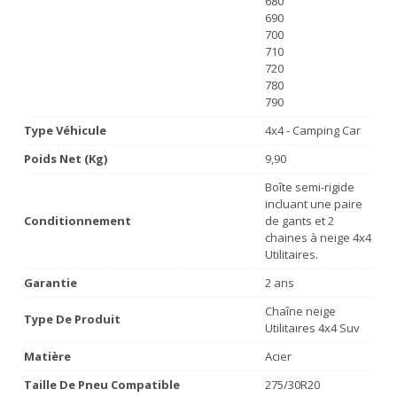
680
690
700
710
720
780
790
Type Véhicule
4x4 - Camping Car
Poids Net (Kg)
9,90
Boîte semi-rigide
incluant une paire
Conditionnement
de gants et 2
chaines à neige 4x4
Utilitaires.
Garantie
2 ans
Chaîne neige
Type De Produit
Utilitaires 4x4 Suv
Matière
Acier
Taille De Pneu Compatible
275/30R20