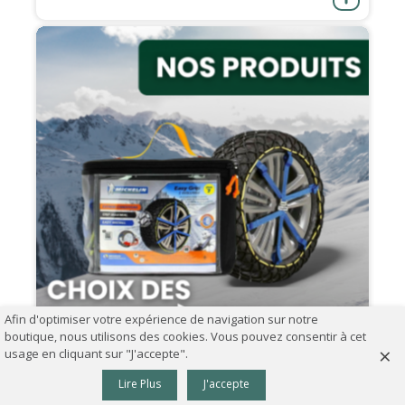
Afin d'optimiser votre expérience de navigation sur notre
boutique, nous utilisons des cookies. Vous pouvez consentir à cet
×
usage en cliquant sur "J'accepte".
0
07.09.2024
Lire Plus
J'accepte
Panier
Haut
Comment choisir ses chaînes à neige ?