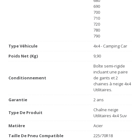
680
690
700
710
720
780
790
Type Véhicule
4x4 - Camping Car
Poids Net (Kg)
9,90
Boîte semi-rigide
incluant une paire
Conditionnement
de gants et 2
chaines à neige 4x4
Utilitaires.
Garantie
2 ans
Chaîne neige
Type De Produit
Utilitaires 4x4 Suv
Matière
Acier
Taille De Pneu Compatible
225/70R18