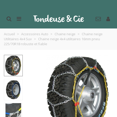
Accueil
>
Accessoires Auto
>
Chaine neige
>
Chaine neige
Utilitaires 4x4 Suv
>
Chaine neige 4x4 utilitaires 16mm pneu
225/70R18 robuste et fiable