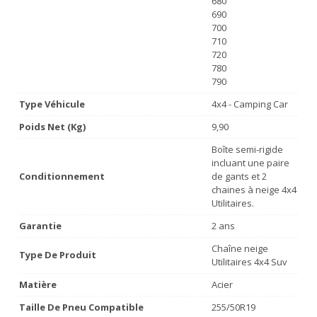
680
690
700
710
720
780
790
Type Véhicule
4x4 - Camping Car
Poids Net (Kg)
9,90
Boîte semi-rigide
incluant une paire
Conditionnement
de gants et 2
chaines à neige 4x4
Utilitaires.
Garantie
2 ans
Chaîne neige
Type De Produit
Utilitaires 4x4 Suv
Matière
Acier
Taille De Pneu Compatible
255/50R19