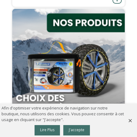
Afin d'optimiser votre expérience de navigation sur notre
boutique, nous utilisons des cookies. Vous pouvez consentir à cet
×
usage en cliquant sur "J'accepte".
0
07.09.2024
Lire Plus
J'accepte
Panier
Haut
Comment choisir ses chaînes à neige ?