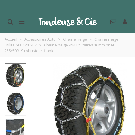
Accueil
>
Accessoires Auto
>
Chaine neige
>
Chaine neige
Utilitaires 4x4 Suv
>
Chaine neige 4x4 utilitaires 16mm pneu
255/50R19 robuste et fiable