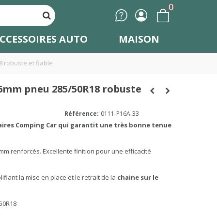
0
CCESSOIRES AUTO
MAISON
 robuste et fiable
 16mm pneu 285/50R18 robuste
Référence:
0111-P16A-33
taires Comping Car qui garantit une très bonne tenue
m renforcés. Excellente finition pour une efficacité
ifiant la mise en place et le retrait de la
chaine sur le
50R18