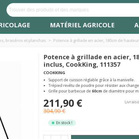
RICOLAGE
MATÉRIEL AGRICOLE
A
s, braséros et planchas
>
Potence à grillade en acier, 180cm de hauteur
Potence à grillade en acier, 
inclus, CookKing, 111357
COOKKING
Support de cuisson réglable grâce à la manivelle.
Trépied revêtu de poudre pour résister aux chang
Grille pour barbecue de
60cm
de diamètre pour ma
211,90 €
Livrais
304,90 €
En stock !