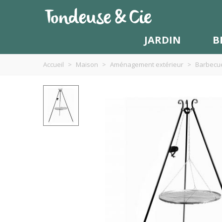
JARDIN
B
Accueil
>
Maison
>
Aménagement extérieur
>
Barbecue