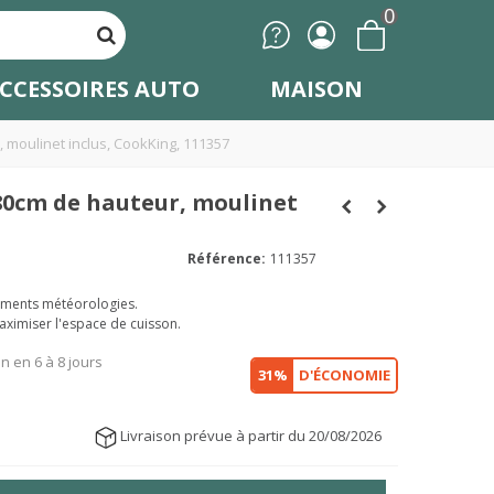
0
CCESSOIRES AUTO
MAISON
, moulinet inclus, CookKing, 111357
180cm de hauteur, moulinet
Référence:
111357
ements météorologies.
ximiser l'espace de cuisson.
on en 6 à 8 jours
31%
D'ÉCONOMIE
Livraison prévue à partir du 20/08/2026