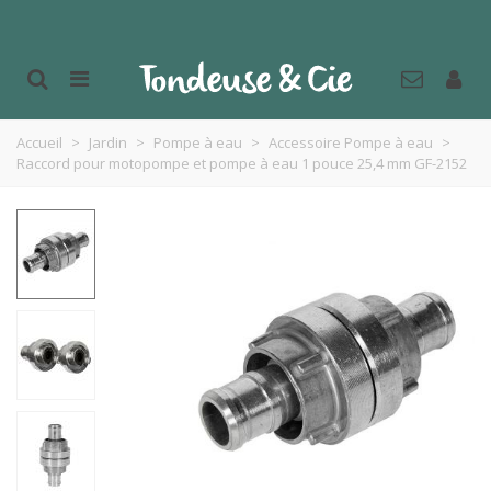
Accueil
>
Jardin
>
Pompe à eau
>
Accessoire Pompe à eau
>
Raccord pour motopompe et pompe à eau 1 pouce 25,4 mm GF-2152