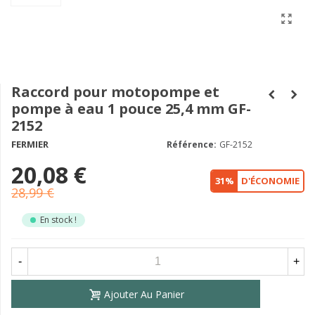
Raccord pour motopompe et
pompe à eau 1 pouce 25,4 mm GF-
2152
FERMIER
Référence:
GF-2152
20,08 €
31%
D'ÉCONOMIE
28,99 €
En stock !
-
+
Ajouter Au Panier