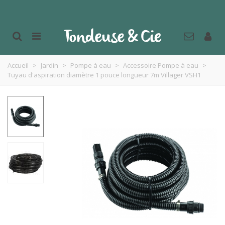
Accueil
>
Jardin
>
Pompe à eau
>
Accessoire Pompe à eau
>
Tuyau d'aspiration diamètre 1 pouce longueur 7m Villager VSH1