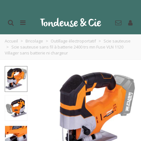
Accueil
>
Bricolage
>
Outillage électroportatif
>
Scie sauteuse
>
Scie sauteuse sans fil à batterie 2400 trs mn Fuse VLN 1120
Villager sans batterie ni chargeur