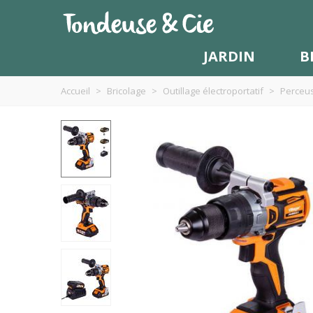
JARDIN
B
Accueil
>
Bricolage
>
Outillage électroportatif
>
Perceus