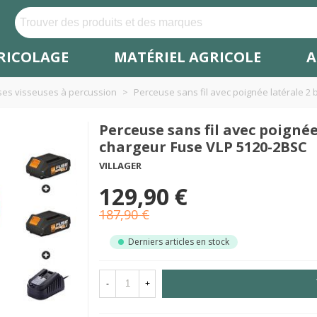
RICOLAGE
MATÉRIEL AGRICOLE
A
es visseuses à percussion
>
Perceuse sans fil avec poignée latérale 2 
Perceuse sans fil avec poignée
chargeur Fuse VLP 5120-2BSC
VILLAGER
129,90 €
187,90 €
Derniers articles en stock
-
+