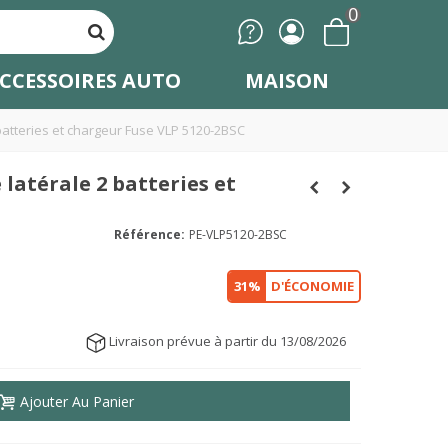
0
CCESSOIRES AUTO
MAISON
batteries et chargeur Fuse VLP 5120-2BSC
 latérale 2 batteries et
Référence:
PE-VLP5120-2BSC
31%
D'ÉCONOMIE
Livraison prévue à partir du 13/08/2026
Ajouter Au Panier