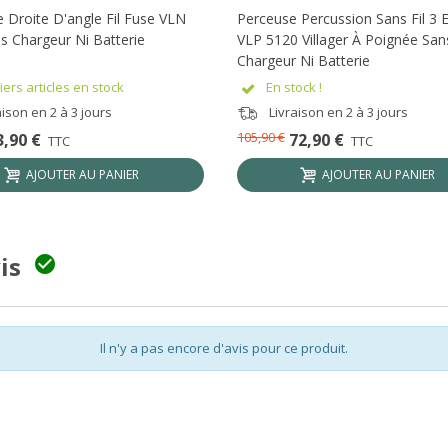
 Droite D'angle Fil Fuse VLN
Perceuse Percussion Sans Fil 3 
s Chargeur Ni Batterie
VLP 5120 Villager À Poignée San
Chargeur Ni Batterie
ers articles en stock
En stock !
ison en 2 à 3 jours
Livraison en 2 à 3 jours
105,90 €
3,90 €
72,90 €
TTC
TTC
AJOUTER AU PANIER
AJOUTER AU PANIER
vis

Il n'y a pas encore d'avis pour ce produit.