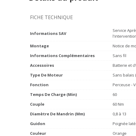
FICHE TECHNIQUE
Service Aprè
Informations SAV
l'interventio
Montage
Notice de mo
Informations Complémentaires
Sans fil
Accessoires
Batterie et c
Type De Moteur
Sans balais 
Fonction
Perceuse - 
Temps De Charge (min)
60
Couple
60 Nm
Diamètre De Mandrin (mm)
0,8 à 13
Guidon
Poignée laté
Couleur
Orange