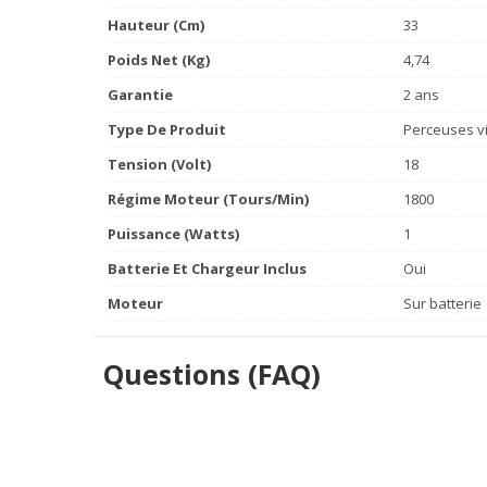
Hauteur (cm)
33
Poids Net (Kg)
4,74
Garantie
2 ans
Type De Produit
Perceuses v
Tension (volt)
18
Régime Moteur (tours/min)
1800
Puissance (watts)
1
Batterie Et Chargeur Inclus
Oui
Moteur
Sur batterie
Questions (FAQ)