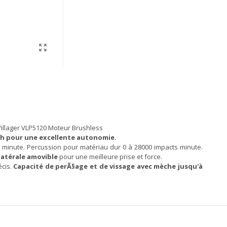
illager VLP5120 Moteur Brushless
Ah pour une excellente autonomie.
s minute. Percussion pour matériau dur 0 à 28000 impacts minute.
latérale amovible
pour une meilleure prise et force.
écis.
Capacité de perÃ§age et de vissage avec mèche jusqu'à