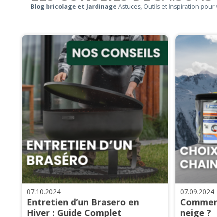
Blog bricolage et Jardinage
Astuces, Outils et Inspiration pour 
07.10.2024
07.09.2024
Entretien d’un Brasero en
Comment
Hiver : Guide Complet
neige ?