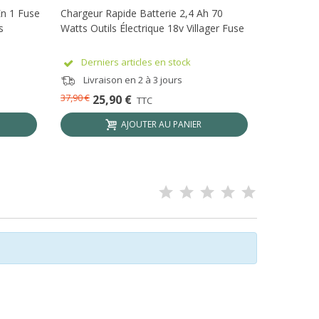
En 1 Fuse
Chargeur Rapide Batterie 2,4 Ah 70
Batterie L
s
Watts Outils Électrique 18v Villager Fuse
Fuse
Derniers articles en stock
Epuis
Livraison en 2 à 3 jours
Livrai
37,90 €
51,90 €
25,90 €
35
TTC
AJOUTER AU PANIER