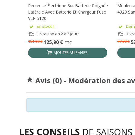
Perceuse Électrique Sur Batterie Poignée
Meuleuse
Latérale Avec Batterie Et Chargeur Fuse
4320 San
VLP 5120
En stock !
Derni
Livraison en 2 à 3 jours
Livra
181,90 €
77,90 €
125,90 €
5
TTC
AJOUTER AU PANIER
Avis (0) - Modération des a

LES CONSEILS
DE SAISONS