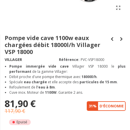
Pompe vide cave 1100w eaux
chargées débit 18000l/h Villager
VSP 18000
VILLAGER
Référence:
PVC-VSP18000
Pompe immergée
vide cave
Villager VSP 18000 le
plus
performant
de la gamme Villager:
Débit proche d'une
pompe thermique
avec
18000l/h
.
Spéciale
eau chargée
et elle accepte des
particules de 15 mm
.
Refoulement de
l'eau à 8m
.
Cuve inox. Moteur de
1100W
. Garantie 2 ans.
81,90 €
31%
D'ÉCONOMIE
117,90 €
Epuisé