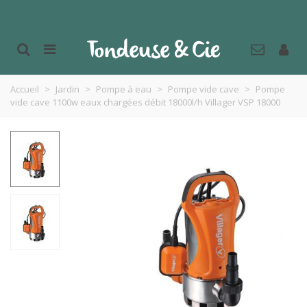
Accueil
>
Jardin
>
Pompe à eau
>
Pompe vide cave
>
Pompe
vide cave 1100w eaux chargées débit 18000l/h Villager VSP 18000