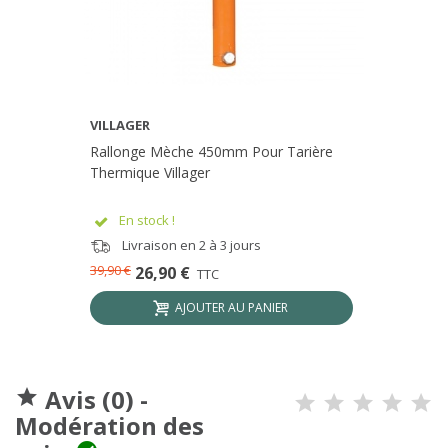
VILLAGER
Rallonge Mèche 450mm Pour Tarière
Thermique Villager
En stock !
Livraison en 2 à 3 jours
39,90 €
26,90 €
TTC
AJOUTER AU PANIER
Avis (0) -

Modération des