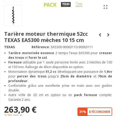
Tarière moteur thermique 52cc
TEXAS EA5300 mèches 10 15 cm
TEXAS
Référence:
EA5300-90063110-90063111
Tarière motorisée essence
2 temps Texas EA5300 pour
creuser
des trous
et
forer le sol
.
Foreuse
utilisable par 1 seule personne livrée avec 2 mèches de 100
et 150 mm. Rallonge de 40cm disponible en option.
Motorisation dynamique
51,2 cc
développant une puissance de
1,9cv
pour
percer des trous
jusqu'à
25cm de diamètre
et
70cm de
profondeur
.
Confortable grâce une excellente prise en main avec son guidon
double.
Autre vrille
de 20 cm en option ou en
pack foreuse
complet.
Garantie 2 ans.
263,90 €
31%
D'ÉCONOMIE