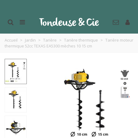
Accueil
>
Jardin
>
Tarière
>
Tarière thermique
>
Tarière moteur
thermique 52cc TEXAS EA5300 mèches 10 15 cm