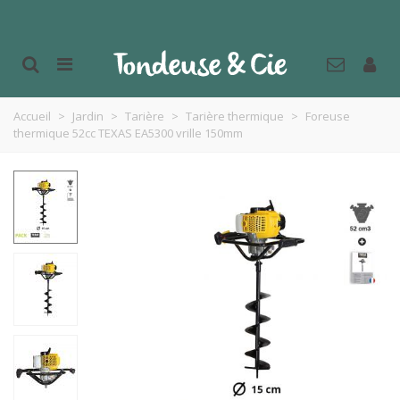
Accueil
>
Jardin
>
Tarière
>
Tarière thermique
>
Foreuse
thermique 52cc TEXAS EA5300 vrille 150mm