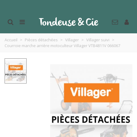
Accueil
>
Pièces détachées
>
Villager
>
Villager suivi
>
Courroie marche arrière motoculteur Villager VTB4811V 066067