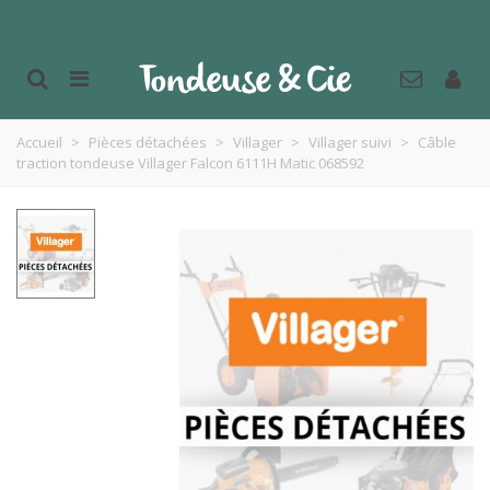
Accueil
>
Pièces détachées
>
Villager
>
Villager suivi
>
Câble
traction tondeuse Villager Falcon 6111H Matic 068592