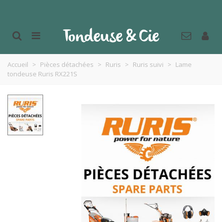
Accueil
>
Pièces détachées
>
Ruris
>
Ruris suivi
>
Lame
tondeuse Ruris RX221S