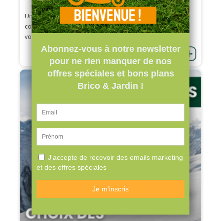
Un brasero est une excellente source de chaleur et de
convivialité, même en hiver. Pour profiter pleinement de
votre...