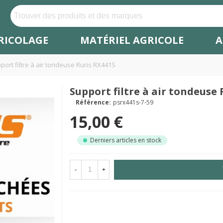
RICOLAGE
MATÉRIEL AGRICOLE
A
port filtre à air tondeuse Ruris RX441S
Support filtre à air tondeuse 
Référence:
psrx441s-7-59
15,00 €
Derniers articles en stock
-
+