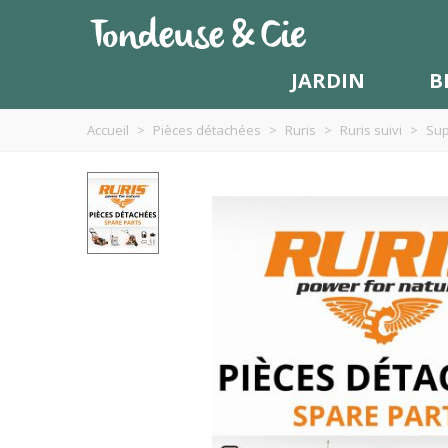
JARDIN
B
Accueil
>
Pièces détachées
>
Ruris
>
Ruris suivi
>
Sup