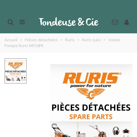
Accueil
>
Pièces détachées
>
Ruris
>
Ruris suivi
>
Volute
Pompe Ruris MP50FR