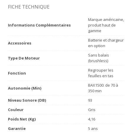
FICHE TECHNIQUE
Marque américaine,
Informations Complémentaires
produit haut de
gamme
Batterie et chargeur
Accessoires
en option
Sans balais
Type De Moteur
(brushless)
Regrouper les
Fonction
feuilles en tas
BAX1500: de 70 à
Autonomie (min)
350 min
Niveau Sonore (dB)
93
Couleur
Gris
Poids Net (Kg)
4,16
Garantie
5 ans