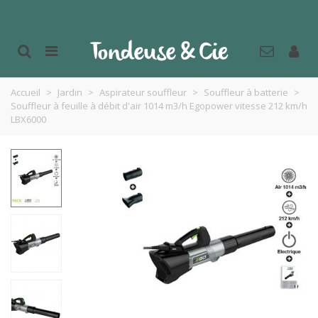
Accueil
>
Jardin
>
Aspirateur souffleur
>
Souffleur à batterie
>
Souffleur à feuille à débit d'air 1014 m3/h Egopower vitesse 212 km/h
LBX6000