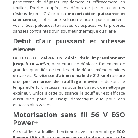
permettant de dégager rapidement et efficacement les
feuilles, l’herbe coupée, les débris de jardin ou autres
résidus légers. Grâce à sa
motorisation puissante et
silencieuse
, il offre une solution efficace pour maintenir
vos allées, pelouses, terrasses et espaces verts propres,
sans les contraintes d’un souffleur thermique ou filaire.
Débit d’air puissant et vitesse
élevée
Le LBX6000E délivre un
débit d’air impressionnant
jusqu’à 1014 m³/h
, permettant de déplacer facilement de
grandes quantités de feuilles et de débris, même humides
ou tassés. Sa
vitesse d’air maximale de 212 km/h
assure
une
performance de soufflage élevée
, réduisant le
temps et l’effort nécessaires pour les travaux de nettoyage
extérieur. Grâce à cette puissance, le souffleur est efficace
aussi bien pour un usage domestique que pour des
espaces plus vastes.
Motorisation sans fil 56 V EGO
Power+
Ce souffleur à feuilles fonctionne avec la technologie
EGO
Power+ 56 V
, offrant une
puissance stable et constante