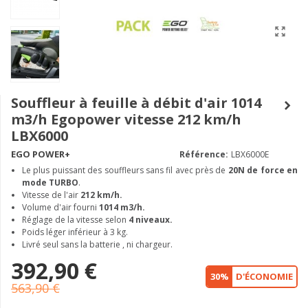
Souffleur à feuille à débit d'air 1014
m3/h Egopower vitesse 212 km/h
LBX6000
EGO POWER+
Référence:
LBX6000E
Le plus puissant des souffleurs sans fil avec près de
20N de force en
mode TURBO
.
Vitesse de l'air
212 km/h.
Volume d'air fourni
1014 m3/h.
Réglage de la vitesse selon
4 niveaux.
Poids léger inférieur à 3 kg.
Livré seul sans la batterie , ni chargeur.
392,90 €
30%
D'ÉCONOMIE
563,90 €