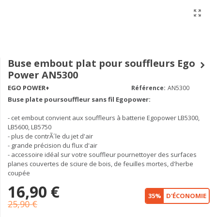
Buse embout plat pour souffleurs Ego
Power AN5300
EGO POWER+
Référence:
AN5300
Buse plate poursouffleur sans fil Egopower:
- cet embout convient aux souffleurs à batterie Egopower LB5300,
LB5600, LB5750
- plus de contrÃ´le du jet d'air
- grande précision du flux d'air
- accessoire idéal sur votre souffleur pour
nettoyer des surfaces
planes couvertes de sciure de bois, de feuilles mortes, d'herbe
coupée
16,90 €
35%
D'ÉCONOMIE
25,90 €