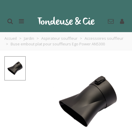
Accueil
>
Jardin
>
Aspirateur souffleur
>
Accessoires souffleur
>
Buse embout plat pour souffleurs Ego Power AN5300