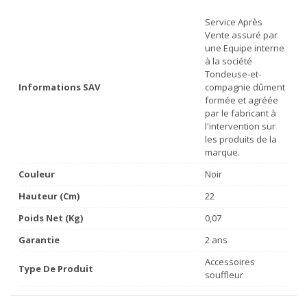
Service Après
Vente assuré par
une Equipe interne
à la société
Tondeuse-et-
Informations SAV
compagnie dûment
formée et agréée
par le fabricant à
l'intervention sur
les produits de la
marque.
Couleur
Noir
Hauteur (cm)
22
Poids Net (Kg)
0,07
Garantie
2 ans
Accessoires
Type De Produit
souffleur