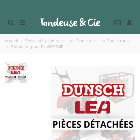
Accueil
>
Pièces détachées
>
Lea - Dunsch
>
Lea-Dunsch suivi
>
Rotovator pour DU45296MF