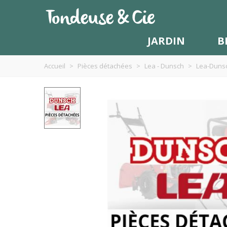
JARDIN
B
Accueil
>
Pièces détachées
>
Lea - Dunsch
>
Lea-Dunsc