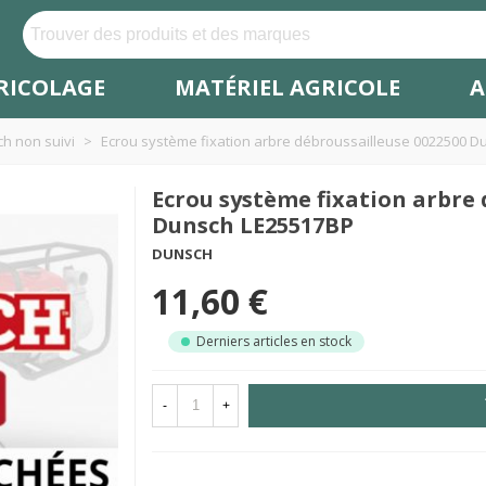
RICOLAGE
MATÉRIEL AGRICOLE
A
h non suivi
>
Ecrou système fixation arbre débroussailleuse 0022500 
Ecrou système fixation arbre 
Dunsch LE25517BP
DUNSCH
11,60 €
Derniers articles en stock
-
+