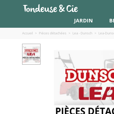
JARDIN
B
Accueil
>
Pièces détachées
>
Lea - Dunsch
>
Lea-Dunsc