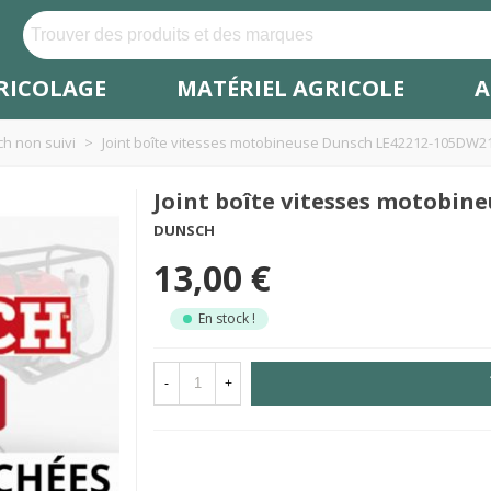
RICOLAGE
MATÉRIEL AGRICOLE
A
h non suivi
>
Joint boîte vitesses motobineuse Dunsch LE42212-105DW2
Joint boîte vitesses motobin
DUNSCH
13,00 €
En stock !
-
+