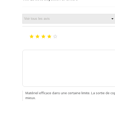





Matériel efficace dans une certaine limite. La sortie de c
mieux.