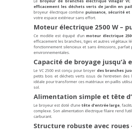
Le
broyeur de branches électrique Villager VC
efficacement les déchets verts de jardin en pai
broyeur électrique combine
puissance, sécurité et f
votre espace extérieur sans effort.
Moteur électrique 2500 W – p
Ce modèle est équipé d’un
moteur électrique 25
efficacement les branches, tiges et autres végétaux l
fonctionnement silencieux et sans émissions, parfait p
environnementales.
Capacité de broyage jusqu’à 
Le VC 2500 est conçu pour broyer
des branches jus
petits bois et déchets verts issus de l’entretien des
idéale pour transformer ces matériaux en paillis utilis
sol.
Alimentation simple et tête d
Le broyeur est doté d’une
tête d’entrée large
, faci
complexe. Son alimentation électrique filaire rend l’uti
carburant.
Structure robuste avec roues –