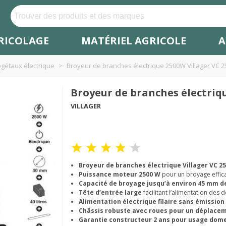
RICOLAGE
MATÉRIEL AGRICOLE
A
gétaux électrique
>
Broyeur de branches électrique 2500W Villager VC 2
Broyeur de branches électriqu
VILLAGER
Broyeur de branches électrique Villager VC 2
Puissance moteur 2500 W
pour un broyage effic
Capacité de broyage jusqu’à environ 45 mm d
Tête d’entrée large
facilitant l’alimentation des 
Alimentation électrique filaire sans émission
Châssis robuste avec roues pour un déplaceme
Garantie constructeur 2 ans pour usage dom