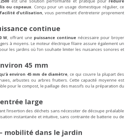
 2500
est une solution performante et pratique pour
réduire
llis ou copeaux
. Conçu pour un usage domestique régulier, ce
acilité d’utilisation
, vous permettant d’entretenir proprement
uissance continue
00 W
, offrant une
puissance continue
nécessaire pour broyer
égers à moyens. Le moteur électrique filaire assure également un
our les jardins où l’on souhaite limiter les nuisances sonores et
environ 45 mm
qu’à environ 45 mm de diamètre
, ce qui couvre la plupart des
 haies, arbustes ou arbres fruitiers. Cette capacité moyenne est
able pour le compost, le paillage des massifs ou la préparation du
’entrée large
litant l’insertion des déchets sans nécessiter de découpe préalable
lisation instantanée et intuitive, sans contrainte de batterie ou de
 mobilité dans le jardin