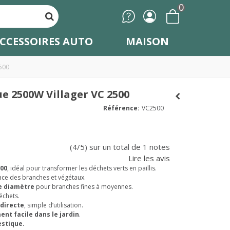
0
CCESSOIRES AUTO
MAISON
500
e 2500W Villager VC 2500
Référence:
VC2500
(4/5) sur un total de 1 notes
Lire les avis
500
, idéal pour transformer les déchets verts en paillis.
ace des branches et végétaux.
e diamètre
pour branches fines à moyennes.
déchets.
 directe
, simple d’utilisation.
nt facile dans le jardin
.
estique.