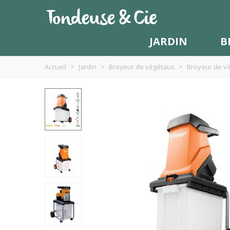
JARDIN
B
Accueil
>
Jardin
>
Broyeur de végétaux
>
Broyeur de vé