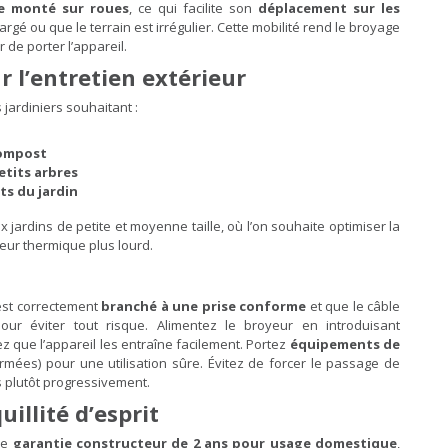
te monté sur roues
, ce qui facilite son
déplacement sur les
argé ou que le terrain est irrégulier. Cette mobilité rend le broyage
 de porter l’appareil.
r l’entretien extérieur
 jardiniers souhaitant :
compost
etits arbres
ts du jardin
 jardins de petite et moyenne taille, où l’on souhaite optimiser la
eur thermique plus lourd.
 est correctement
branché à une prise conforme
et que le câble
ur éviter tout risque. Alimentez le broyeur en introduisant
z que l’appareil les entraîne facilement. Portez
équipements de
rmées) pour une utilisation sûre. Évitez de forcer le passage de
s plutôt progressivement.
illité d’esprit
ne
garantie constructeur de 2 ans pour usage domestique
,