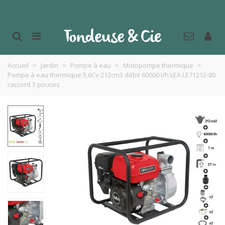
Accueil
>
Jardin
>
Pompe à eau
>
Motopompe thermique
>
Pompe à eau thermique 5,6Cv 212cm3 débit 60000 l/h LEA LE71212-80
raccord 3 pouces