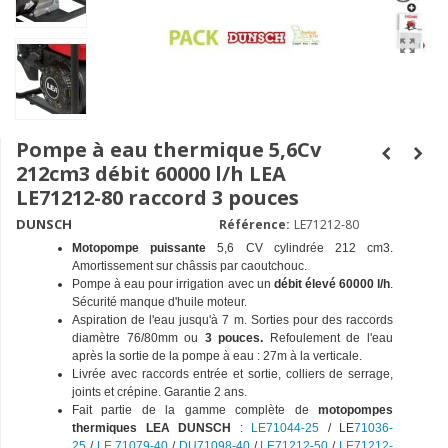
Pompe à eau thermique 5,6Cv
212cm3 débit 60000 l/h LEA
LE71212-80 raccord 3 pouces
DUNSCH
Référence:
LE71212-80
Motopompe puissante
5,6 CV cylindrée 212 cm3.
Amortissement sur châssis par caoutchouc.
Pompe à eau pour irrigation avec un
débit élevé 60000 l/h
.
Sécurité manque d'huile moteur.
Aspiration de l'eau jusqu'à 7 m. Sorties pour des raccords
diamètre 76/80mm ou
3 pouces.
Refoulement de l'eau
après la sortie de la pompe à eau : 27m à la verticale.
Livrée avec raccords entrée et sortie, colliers de serrage,
joints et crépine. Garantie 2 ans.
Fait partie de la gamme complète de
motopompes
thermiques LEA DUNSCH
:
LE71044-25
/ LE
71036-
25
/
LE 71079-40
/
DU71098-40
/
LE712
12-50
/
LE71212-