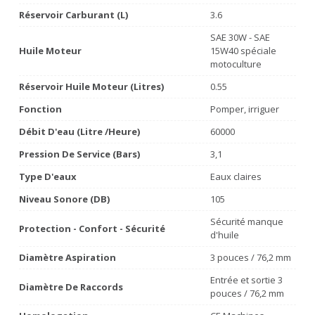
Réservoir Carburant (L)
3.6
SAE 30W - SAE
Huile Moteur
15W40 spéciale
motoculture
Réservoir Huile Moteur (litres)
0.55
Fonction
Pomper, irriguer
Débit D'eau (litre /heure)
60000
Pression De Service (bars)
3,1
Type D'eaux
Eaux claires
Niveau Sonore (dB)
105
Sécurité manque
Protection - Confort - Sécurité
d'huile
Diamètre Aspiration
3 pouces / 76,2 mm
Entrée et sortie 3
Diamètre De Raccords
pouces / 76,2 mm