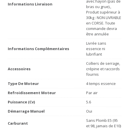
avec hayon (pas de
Informations Livraison
bras ou grue).,
Produit supérieur à
30kg : NON LIVRABLE
en CORSE. Toute
commande devra
être annulée
Livrée sans
Informations Complémentaires
essence ni
lubrifiant
Colliers de serrage,
Accessoires
crépine et raccords
fournis
Type De Moteur
4 temps essence
Refroidissement Moteur
Par air
Puissance (Cv)
5.6
Démarrage Manuel
Oui
Sans Plomb E5 (95
Carburant
et 98, jamais de E10)