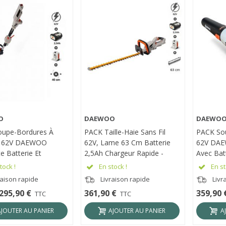
O
DAEWOO
DAEWO
RÇU RAPIDE
APERÇU RAPIDE
APER
upe-Bordures À
PACK Taille-Haie Sans Fil
PACK Sou
ie 62V DAEWOO
62V, Lame 63 Cm Batterie
62V DAE
e Batterie Et
2,5Ah Chargeur Rapide -
Avec Bat
r Inclus DALST62BL-
DAEWOO DALHT62-24
Chargeur
tock !
En stock !
En st
5Ah
0Ah
raison rapide
Livraison rapide
Livr
295,90 €
361,90 €
359,90 
TTC
TTC
AJOUTER AU PANIER
AJOUTER AU PANIER
A