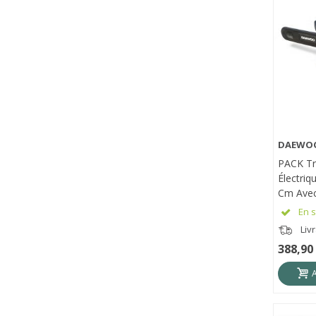
DAEWO
APE
PACK T
Électri
Cm Avec 
Chargeu
En s
Liv
388,90