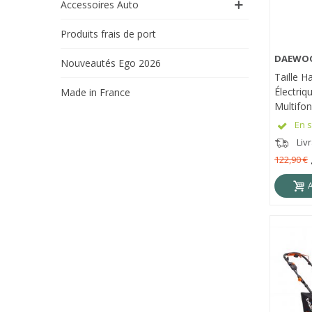
Accessoires Auto
Produits frais de port
DAEWO
APE
Nouveautés Ego 2026
Taille H
Électriq
Made in France
Multifon
DALMT6
En s
DAL62-
Liv
122,90 €