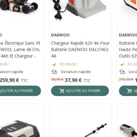
O
DAEWOO
DAEWO
RÇU RAPIDE
APERÇU RAPIDE
APER
 Électrique Sans Fil
Chargeur Rapide 62V 4A Pour
Batterie
EWOO, Lame 46 Cm,
Batterie DAEWOO DALCH62-
Haute Pe
 4Ah Et Chargeur -
4A
Outils 6
2-18SP-K1
tock !
En stock !
En st
raison rapide
Livraison rapide
Livr
98,90 €
293,90 €
259,90 €
37,90 €
TTC
TTC
AJOUTER AU PANIER
AJOUTER AU PANIER
A