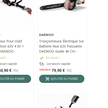
O
DAEWOO
ÇU RAPIDE
APERÇU RAPIDE
eur Pour Outil
Tronçonneuse Électrique Sur
tion 62V 4 En 1
Batterie Nue 62V Puissante
 DAEWOO -
DAEWOO Guide 40 Cm -
2BL
DALCS62BL-16
ock !
En stock !
aison rapide
Livraison rapide
189,90 €
60,90 €
79,90 €
TTC
TTC
JOUTER AU PANIER
AJOUTER AU PANIER