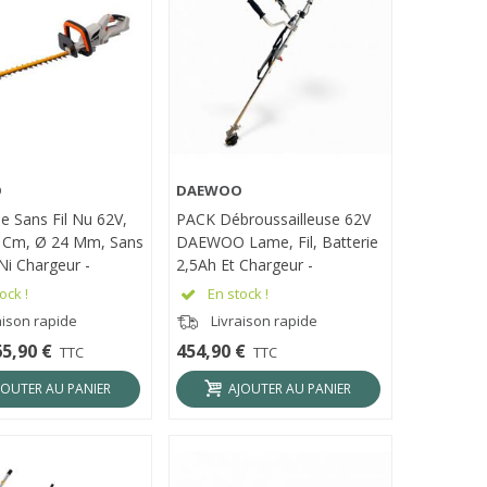
O
DAEWOO
ÇU RAPIDE
APERÇU RAPIDE
ie Sans Fil Nu 62V,
PACK Débroussailleuse 62V
 Cm, Ø 24 Mm, Sans
DAEWOO Lame, Fil, Batterie
Ni Chargeur -
2,5Ah Et Chargeur -
 DALHT62-24
DALST62BL-16W
ock !
En stock !
aison rapide
Livraison rapide
65,90 €
454,90 €
TTC
TTC
JOUTER AU PANIER
AJOUTER AU PANIER