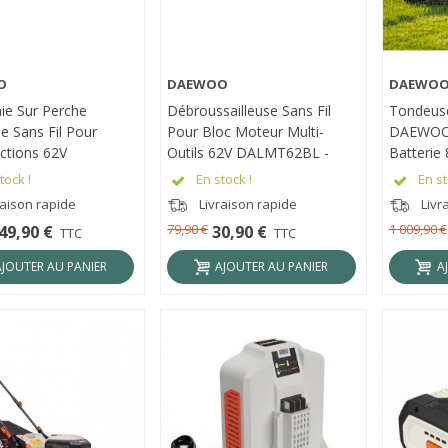
O
DAEWOO
DAEWO
RÇU RAPIDE
APERÇU RAPIDE
APER
aie Sur Perche
Débroussailleuse Sans Fil
Tondeuse
ue Sans Fil Pour
Pour Bloc Moteur Multi-
DAEWOO,
ctions 62V
Outils 62V DALMT62BL -
Batterie 
2BL - DAEWOO
DAEWOO DAL62-BC
DALLM62
tock !
En stock !
En st
PHT
raison rapide
Livraison rapide
Livr
79,90 €
1 009,90 €
49,90 €
30,90 €
TTC
TTC
AJOUTER AU PANIER
AJOUTER AU PANIER
A