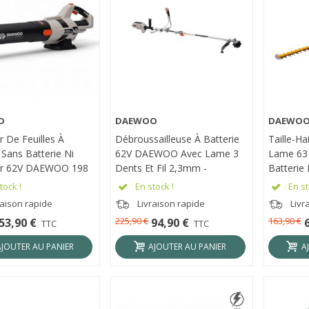
O
DAEWOO
DAEWO
RÇU RAPIDE
APERÇU RAPIDE
APER
r De Feuilles À
Débroussailleuse À Batterie
Taille-Ha
 Sans Batterie Ni
62V DAEWOO Avec Lame 3
Lame 63
ur 62V DAEWOO 198
Dents Et Fil 2,3mm -
Batterie 
 DALB62BL-655
DALST62BL-16W
DAEWOO
tock !
En stock !
En st
raison rapide
Livraison rapide
Livr
225,90 €
163,90 €
53,90 €
94,90 €
TTC
TTC
AJOUTER AU PANIER
AJOUTER AU PANIER
A