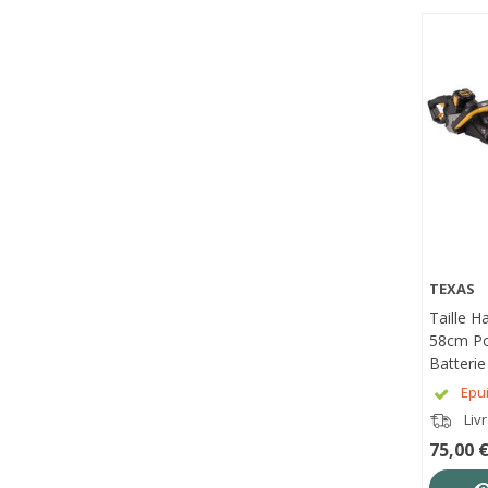
TEXAS
APE
Taille H
58cm Po
Batteri
Ni Batt
Epu
Liv
75,00 