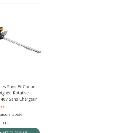
RÇU RAPIDE
aies Sans Fil Coupe
ignée Rotative
e 40V Sans Chargeur
erie Texas HTX4000
isé
raison rapide
€
TTC
AFFICHER PLUS