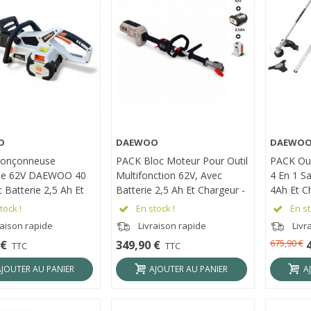
O
DAEWOO
DAEWO
RÇU RAPIDE
APERÇU RAPIDE
APER
ronçonneuse
PACK Bloc Moteur Pour Outil
PACK Out
que 62V DAEWOO 40
Multifonction 62V, Avec
4 En 1 Sa
Batterie 2,5 Ah Et
Batterie 2,5 Ah Et Chargeur -
4Ah Et 
r - DALCS62BL-16
DAEWOO DALMT62BL
DALMT6
tock !
En stock !
En st
raison rapide
Livraison rapide
Livr
675,90 €
 €
349,90 €
TTC
TTC
AJOUTER AU PANIER
AJOUTER AU PANIER
A