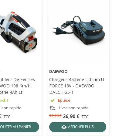
O
DAEWOO
ÇU RAPIDE
APERÇU RAPIDE
ffleur De Feuilles
Chargeur Batterie Lithium U-
WOO 198 Km/h,
FORCE 18V - DAEWOO
terie 4Ah Et
DALCH-25-1
 - DALB62BL-655-4-
ock !
Epuisé
aison rapide
Livraison rapide
39,90 €
€
26,90 €
TTC
TTC
JOUTER AU PANIER
AFFICHER PLUS