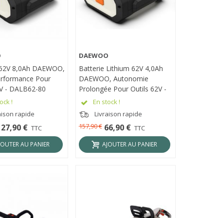
O
DAEWOO
ÇU RAPIDE
APERÇU RAPIDE
 62V 8,0Ah DAEWOO,
Batterie Lithium 62V 4,0Ah
rformance Pour
DAEWOO, Autonomie
2V - DALB62-80
Prolongée Pour Outils 62V -
DALB62-40
ock !
En stock !
aison rapide
Livraison rapide
157,90 €
127,90 €
66,90 €
TTC
TTC
JOUTER AU PANIER
AJOUTER AU PANIER