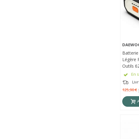
DAEWO
APE
Batteri
Légère 
Outils 
En s
Liv
125,90 €