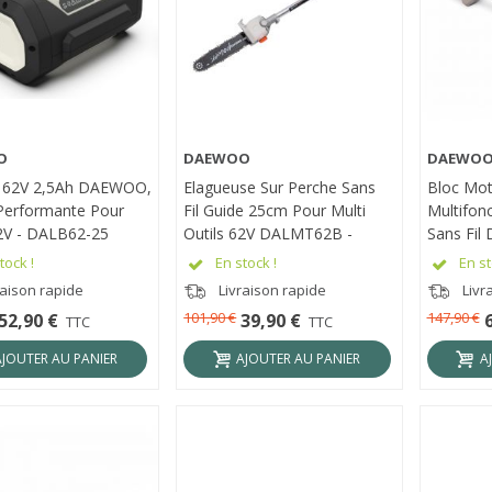
O
DAEWOO
DAEWO
RÇU RAPIDE
APERÇU RAPIDE
APER
e 62V 2,5Ah DAEWOO,
Elagueuse Sur Perche Sans
Bloc Mot
Performante Pour
Fil Guide 25cm Pour Multi
Multifonc
62V - DALB62-25
Outils 62V DALMT62B -
Sans Fil
DAEWOO DAL62-PS
DALMT6
tock !
En stock !
En st
raison rapide
Livraison rapide
Livr
101,90 €
147,90 €
52,90 €
39,90 €
TTC
TTC
AJOUTER AU PANIER
AJOUTER AU PANIER
A