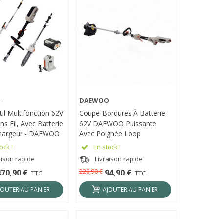
O
DAEWOO
ÇU RAPIDE
APERÇU RAPIDE
il Multifonction 62V
Coupe-Bordures À Batterie
ns Fil, Avec Batterie
62V DAEWOO Puissante
Chargeur - DAEWOO
Avec Poignée Loop
2BL
DALST62BL-16D
ock !
En stock !
aison rapide
Livraison rapide
220,90 €
470,90 €
94,90 €
TTC
TTC
JOUTER AU PANIER
AJOUTER AU PANIER