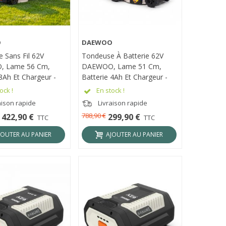
O
DAEWOO
ÇU RAPIDE
APERÇU RAPIDE
 Sans Fil 62V
Tondeuse À Batterie 62V
 Lame 56 Cm,
DAEWOO, Lame 51 Cm,
8Ah Et Chargeur -
Batterie 4Ah Et Chargeur -
-22SP-K1
DALLM62BL-20SP-K1
ock !
En stock !
aison rapide
Livraison rapide
788,90 €
422,90 €
299,90 €
TTC
TTC
JOUTER AU PANIER
AJOUTER AU PANIER