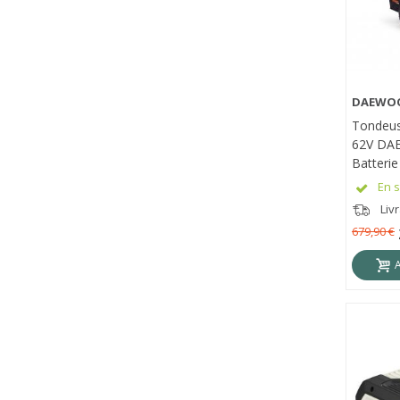
DAEWO
APE
Tondeuse
62V DA
Batterie
DALLM6
En s
Liv
679,90 €